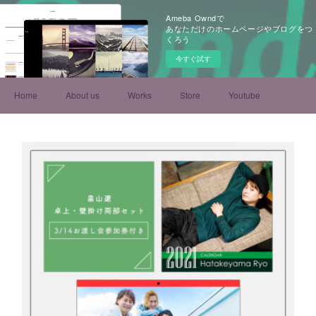
Ameba Owndで
あなただけのホームページやブログをつ
くろう
今すぐ試す
Home
About us
Works
Store
Youtube