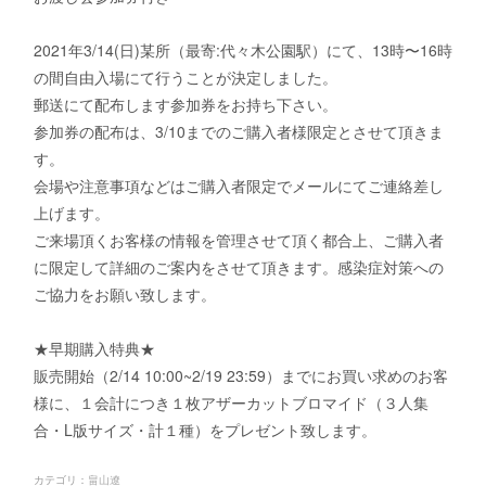
2021年3/14(日)某所（最寄:代々木公園駅）にて、13時〜16時
の間自由入場にて行うことが決定しました。
郵送にて配布します参加券をお持ち下さい。
参加券の配布は、3/10までのご購入者様限定とさせて頂きま
す。
会場や注意事項などはご購入者限定でメールにてご連絡差し
上げます。
ご来場頂くお客様の情報を管理させて頂く都合上、ご購入者
に限定して詳細のご案内をさせて頂きます。感染症対策への
ご協力をお願い致します。
★早期購入特典★
販売開始（2/14 10:00~2/19 23:59）までにお買い求めのお客
様に、１会計につき１枚アザーカットブロマイド（３人集
合・L版サイズ・計１種）をプレゼント致します。
カテゴリ
：
畠山遼