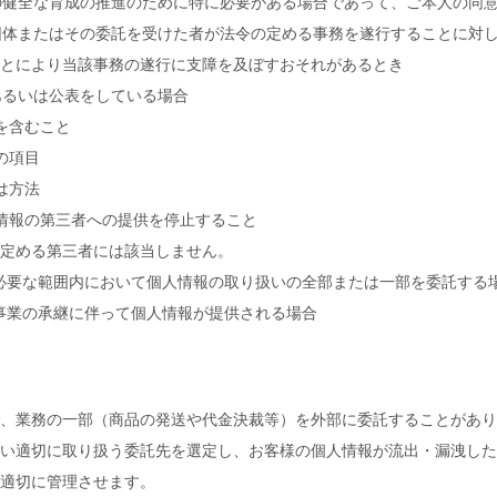
童の健全な育成の推進のために特に必要がある場合であって、ご本人の同
共団体またはその委託を受けた者が法令の定める事務を遂行することに対
とにより当該事務の遂行に支障を及ぼすおそれがあるとき
知あるいは公表をしている場合
供を含むこと
の項目
は方法
人情報の第三者への提供を停止すること
定める第三者には該当しません。
成に必要な範囲内において個人情報の取り扱いの全部または一部を委託する
よる事業の承継に伴って個人情報が提供される場合
、業務の一部（商品の発送や代金決裁等）を外部に委託することがあり
い適切に取り扱う委託先を選定し、お客様の個人情報が流出・漏洩した
適切に管理させます。